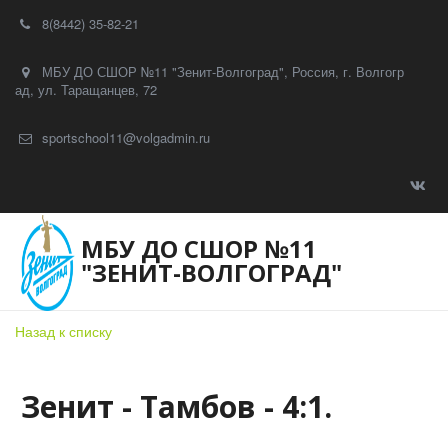
8(8442) 35-82-21
МБУ ДО СШОР №11 "Зенит-Волгоград"
,
Россия
,
г. Волгогр
ад
,
ул. Таращанцев, 72
sportschool11@volgadmin.ru
МБУ ДО СШОР №11
"ЗЕНИТ-ВОЛГОГРАД"
Назад к списку
Зенит - Тамбов - 4:1.