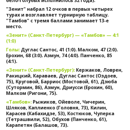
бело-голубых исполнилось 32 года).
"Зенит" набрал 12 очков в первых четырех
турах и возглавляет турнирную таблицу.
"Тамбов" с тремя баллами занимает 13-е
место.
«Зенит» (Санкт-Петербург) — «Тамбов» — 4:1
(1:0)
Голы:
Дуглас Сантос, 41 (1:0). Малком, 47 (2:0).
Ерохин, 68 (3:0). Азмун, 74 (4:0). Панченко, 85
(4:1).
«Зенит» (Санкт-Петербург):
Кержаков, Ловрен,
Ракицкий, Караваев, Дуглас Сантос (Оздоев,
75), Круговой, Барриос (Мостовой, 61), Дзюба
(Сутормин, 86), Азмун, Дриусси (Ерохин, 60),
Малком (Ригони, 75).
«Тамбов»:
Рыжиков, Ойеволе, Чичерин,
Шляков, Каплиенко (Головня, 73), Килин,
Карасев (Кабахидзе, 53), Костюков, Чуперка
(Тетрашвили, 52), Обухов (Панченко, 61),
Карапетян (Балашов, 73).