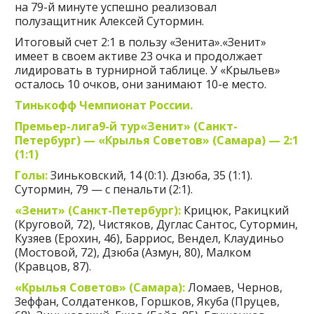
на 79-й минуте успешно реализовал
полузащитник Алексей Сутормин.
Итоговый счет 2:1 в пользу «Зенита».«Зенит»
имеет в своем активе 23 очка и продолжает
лидировать в турнирной таблице. У «Крыльев»
осталось 10 очков, они занимают 10-е место.
Тинькофф Чемпионат России.
Премьер-лига9-й тур«Зенит» (Санкт-
Петербург) — «Крылья Советов» (Самара) — 2:1
(1:1)
Голы:
Зиньковский, 14 (0:1). Дзюба, 35 (1:1).
Сутормин, 79 — с пенальти (2:1).
«Зенит» (Санкт-Петербург):
Крицюк, Ракицкий
(Круговой, 72), Чистяков, Дуглас Сантос, Сутормин,
Кузяев (Ерохин, 46), Барриос, Вендел, Клаудиньо
(Мостовой, 72), Дзюба (Азмун, 80), Малком
(Кравцов, 87).
«Крылья Советов» (Самара):
Ломаев, Чернов,
Зеффан, Солдатенков, Горшков, Якуба (Пруцев,