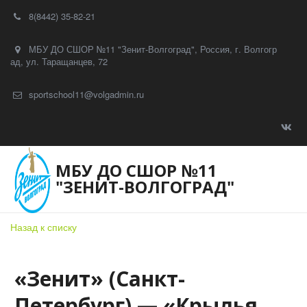
8(8442) 35-82-21
МБУ ДО СШОР №11 "Зенит-Волгоград"
,
Россия
,
г. Волгогр
ад
,
ул. Таращанцев, 72
sportschool11@volgadmin.ru
МБУ ДО СШОР №11
"ЗЕНИТ-ВОЛГОГРАД"
Назад к списку
«Зенит» (Санкт-
Петербург) — «Крылья