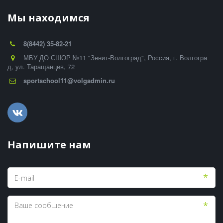
Мы находимся
8(8442) 35-82-21
МБУ ДО СШОР №11 "Зенит-Волгоград"
,
Россия
,
г. Волгогра
д
,
ул. Таращанцев, 72
sportschool11@volgadmin.ru
Напишите нам
*
*