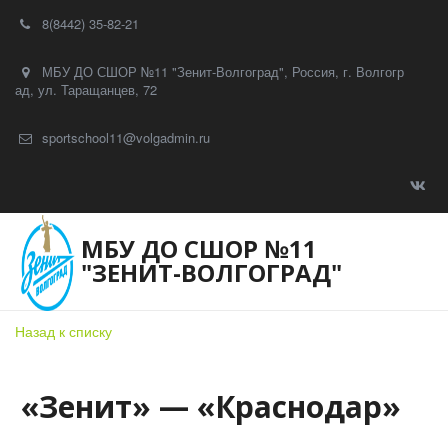
8(8442) 35-82-21
МБУ ДО СШОР №11 "Зенит-Волгоград"
,
Россия
,
г. Волгогр
ад
,
ул. Таращанцев, 72
sportschool11@volgadmin.ru
МБУ ДО СШОР №11
"ЗЕНИТ-ВОЛГОГРАД"
Назад к списку
«Зенит» — «Краснодар»