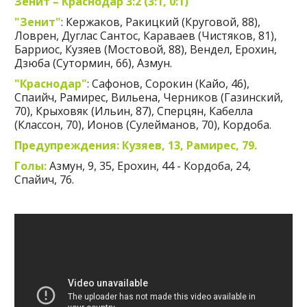
Зенит – Краснодар 3:2 (3:1, 0:1)
"Зенит"
: Кержаков, Ракицкий (Круговой, 88),
Ловрен, Дуглас Сантос, Караваев (Чистяков, 81),
Барриос, Кузяев (Мостовой, 88), Вендел, Ерохин,
Дзюба (Сутормин, 66), Азмун.
"Краснодар"
: Сафонов, Сорокин (Кайо, 46),
Спаийч, Рамирес, Вильена, Черников (Газинский,
70), Крыховяк (Ильин, 87), Сперцян, Кабелла
(Классон, 70), Ионов (Сулейманов, 70), Кордоба.
Предупреждения: Кузяев, 13, Рамирес, 79.
Голы:
Азмун, 9, 35, Ерохин, 44 - Кордоба, 24,
Спайич, 76.