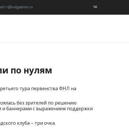
ool11@volgadmin.ru
ли по нулям
третьего тура первенства ФНЛ на
остоялась без зрителей по решению
и и баннерами с выражением поддержки
дского клуба – три очка.