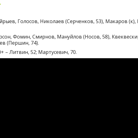
.
рыев, Голосов, Николаев (Серченков, 53), Макаров (к),
рсон, Фомин, Смирнов, Мануйлов (Носов, 58), Квеквески
аев (Першин, 74).
0+ – Литвин, 52; Мартусевич, 70.