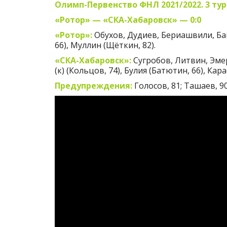
Олимп-Первенство ФНЛ 2021/2022. 3 тур
«Ротор» — «СКА-Хабаровск» — 0:0
«Ротор»:
Обухов, Дудиев, Бериашвили, Бай
66), Муллин (Щёткин, 82).
«СКА-Хабаровск»:
Сугробов, Литвин, Эме
(к) (Кольцов, 74), Булия (Батютин, 66), Кар
Предупреждения:
Голосов, 81; Ташаев, 9