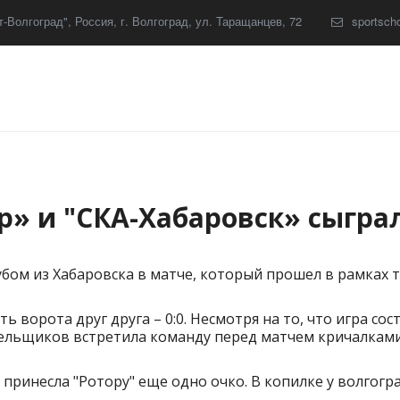
-Волгоград"
,
Россия
,
г. Волгоград
,
ул. Таращанцев, 72
sportsch
р» и "СКА-Хабаровск» сыгра
убом из Хабаровска в матче, который прошел в рамках 
ть ворота друг друга – 0:0. Несмотря на то, что игра с
лельщиков встретила команду перед матчем кричалкам
 принесла "Ротору" еще одно очко. В копилке у волгогра