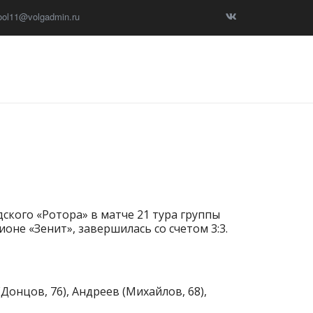
ool11@volgadmin.ru
ского «Ротора» в матче 21 тура группы
не «Зенит», завершилась со счетом 3:3.
Донцов, 76), Андреев (Михайлов, 68),