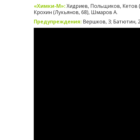
«Химки-М»:
Хидриев, Польщиков, Кетов (Як
Крохин (Лукьянов, 68), Шмаров А.
Предупреждения:
Вершков, 3; Батютин, 22