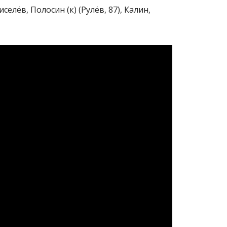
елёв, Полосин (к) (Рулёв, 87), Калин,