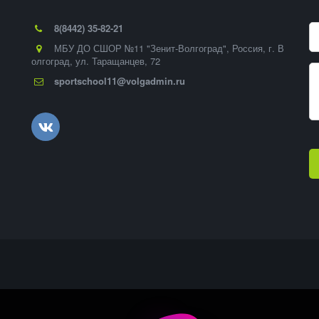
8(8442) 35-82-21
МБУ ДО СШОР №11 "Зенит-Волгоград"
,
Россия
,
г. В
олгоград
,
ул. Таращанцев, 72
sportschool11@volgadmin.ru