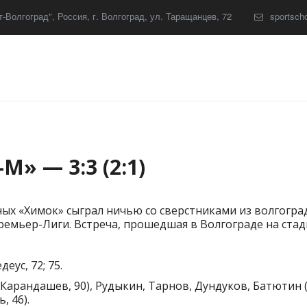
-Волгоград"
,
Россия
,
г. Волгоград
,
ул. Таращанцев, 72
sportsch
» — 3:3 (2:1)
х «Химок» сыграл ничью со сверстниками из волгоград
мьер-Лиги. Встреча, прошедшая в Волгограде на стадио
деус, 72; 75.
(Карандашев, 90), Рудыкин, Тарнов, Дундуков, Батютин (
 46).