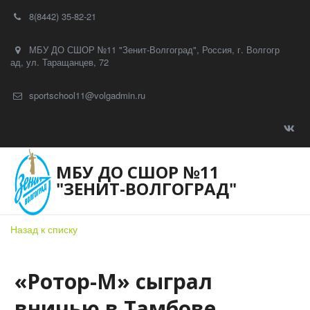
8(8442) 35-82-21
МБУ ДО СШОР №11 "Зенит-Волгоград"
,
Россия
,
г. Волгогр
ад
,
ул. Таращанцев, 72
sportschool11@volgadmin.ru
МБУ ДО СШОР №11
"ЗЕНИТ-ВОЛГОГРАД"
Назад к списку
«Ротор-М» сыграл
вничью в Тамбове