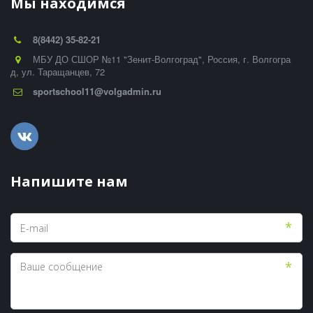
Мы находимся
8(8442) 35-82-21
МБУ ДО СШОР №11 "Зенит-Волгоград"
,
Россия
,
г. Волгогра
д
,
ул. Таращанцев, 72
sportschool11@volgadmin.ru
Напишите нам
*
*