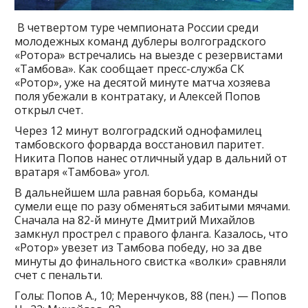
В четвертом туре чемпионата России среди
молодежных команд дублеры волгоградского
«Ротора» встречались на выезде с резервистами
«Тамбова». Как сообщает пресс-служба СК
«Ротор», уже на десятой минуте матча хозяева
поля убежали в контратаку, и Алексей Попов
открыл счет.
Через 12 минут волгоградский однофамилец
тамбовского форварда восстановил паритет.
Никита Попов нанес отличный удар в дальний от
вратаря «Тамбова» угол.
В дальнейшем шла равная борьба, команды
сумели еще по разу обменяться забитыми мячами.
Сначала на 82-й минуте Дмитрий Михайлов
замкнул прострел с правого фланга. Казалось, что
«Ротор» увезет из Тамбова победу, но за две
минуты до финального свистка «волки» сравняли
счет с пенальти.
Голы: Попов А., 10; Меренчуков, 88 (пен.) — Попов