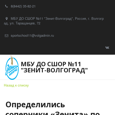
8(8442) 35-82-21
МБУ ДО СШОР №11 "Зенит-Волгоград"
,
Россия
,
г. Волгогр
ад
,
ул. Таращанцев, 72
sportschool11@volgadmin.ru
МБУ ДО СШОР №11
"ЗЕНИТ-ВОЛГОГРАД"
Назад к списку
Определились
соперники «Зенита» по