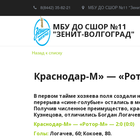
8(8442) 35-82-21
МБУ ДО СШОР №11 "Зенит
МБУ ДО СШОР №11
"ЗЕНИТ-ВОЛГОГРАД"
Назад к списку
Краснодар-М» — «Рот
В первом тайме хозяева поля создали н
перерыва «сине-голубые» остались в м
Получив численное преимущество, кра
Кузнецова, отличились Богдан Логачев
Краснодар-М» — «Ротор-М» — 2:0 (0:0)
Голы:
Логачев, 60; Кокоев, 80.