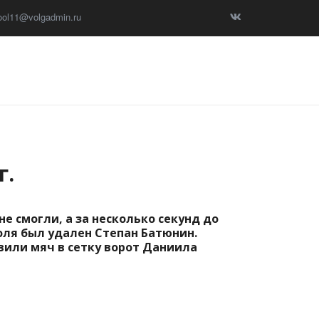
ool11@volgadmin.ru
г.
е смогли, а за несколько секунд до
оля был удален Степан Батюнин.
или мяч в сетку ворот Даниила