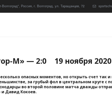
-Волгоград"
,
Россия
,
г. Волгоград
,
ул. Таращанцев, 72
sportsch
ор-М» — 2:0 19 ноября 2020
есколько опасных моментов, но открыть счет так и н
еньшинстве, за грубый фол в центральном круге с п
снодарцы во второй половине матча дважды отправ
 и Давид Кокоев.