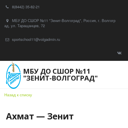
8(8442) 35-82-21
МБУ ДО СШОР №11 "Зенит-Волгоград"
,
Россия
,
г. Волгогр
ад
,
ул. Таращанцев, 72
sportschool11@volgadmin.ru
МБУ ДО СШОР №11
"ЗЕНИТ-ВОЛГОГРАД"
Назад к списку
Ахмат — Зенит