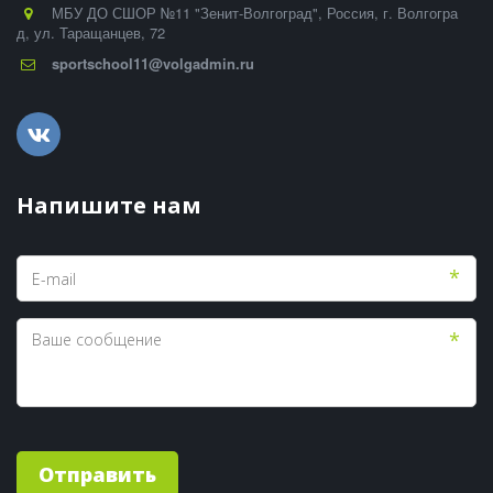
МБУ ДО СШОР №11 "Зенит-Волгоград"
,
Россия
,
г. Волгогра
д
,
ул. Таращанцев, 72
sportschool11@volgadmin.ru
Напишите нам
*
*
Отправить