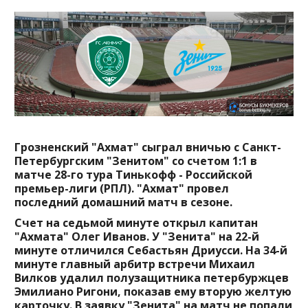
Грозненский "Ахмат" сыграл вничью с Санкт-
Петербургским "Зенитом" со счетом 1:1 в
матче 28-го тура Тинькофф - Российской
премьер-лиги (РПЛ). "Ахмат" провел
последний домашний матч в сезоне.
Счет на седьмой минуте открыл капитан
"Ахмата" Олег Иванов. У "Зенита" на 22-й
минуте отличился Себастьян Дриусси. На 34-й
минуте главный арбитр встречи Михаил
Вилков удалил полузащитника петербуржцев
Эмилиано Ригони, показав ему вторую желтую
карточку. В заявку "Зенита" на матч не попали