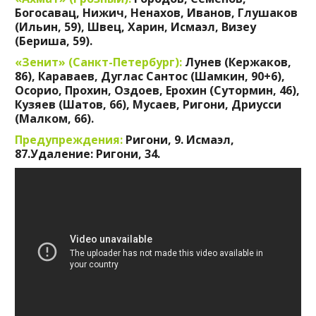
Богосавац, Нижич, Ненахов, Иванов, Глушаков
(Ильин, 59), Швец, Харин, Исмаэл, Визеу
(Бериша, 59).
«Зенит» (Санкт-Петербург):
Лунев (Кержаков,
86), Караваев, Дуглас Сантос (Шамкин, 90+6),
Осорио, Прохин, Оздоев, Ерохин (Сутормин, 46),
Кузяев (Шатов, 66), Мусаев, Ригони, Дриусси
(Малком, 66).
Предупреждения:
Ригони, 9. Исмаэл,
87.Удаление: Ригони, 34.