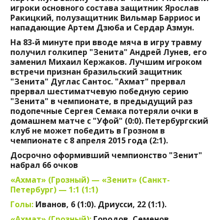
игроки основного состава защитник Ярослав
Ракицкий, полузащитник Вильмар Барриос и
нападающие Артем Дзюба и Сердар Азмун.
На 83-й минуте при вводе мяча в игру травму
получил голкипер "Зенита" Андрей Лунев, его
заменил Михаил Кержаков. Лучшим игроком
встречи признан бразильский защитник
"Зенита" Дуглас Сантос. "Ахмат" прервал
прервал шестиматчевую победную серию
"Зенита" в чемпионате, в предыдущий раз
подопечные Сергея Семака потеряли очки в
домашнем матче с "Уфой" (0:0). Петербургский
клуб не может победить в Грозном в
чемпионате с 8 апреля 2015 года (2:1).
Досрочно оформивший чемпионство "Зенит"
набрал 66 очков
«Ахмат» (Грозный) — «Зенит» (Санкт-
Петербург) — 1:1 (1:1)
Голы:
Иванов, 6 (1:0). Дриусси, 22 (1:1).
«Ахмат» (Грозный):
Городов, Семенов,