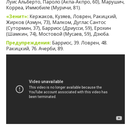
Луис Альберто, Пароло (Акпа-Акпро, 60), Марушич,
Корреа, Иммобиле (Муричи, 81).
«Зенит»:
Кержаков, Кузяев, Ловрен, Ракицкий,
Жирков (Азмун, 73), Малком, Дуглас Сантос
(Сутормин, 37), Барриос (Дриусси, 59), Ерохин
(Шамкин, 74), Мостовой (Мусаев, 59), Дзюба.
Предупреждения:
Барриос, 39. Ловрен, 48.
Ракицкий, 76. Ачерби, 89.