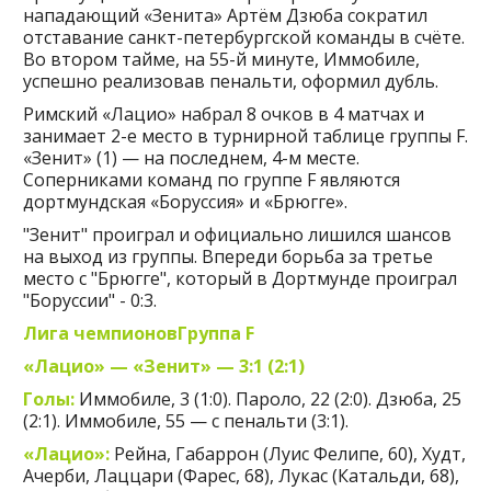
нападающий «Зенита» Артём Дзюба сократил
отставание санкт-петербургской команды в счёте.
Во втором тайме, на 55-й минуте, Иммобиле,
успешно реализовав пенальти, оформил дубль.
Римский «Лацио» набрал 8 очков в 4 матчах и
занимает 2-е место в турнирной таблице группы F.
«Зенит» (1) — на последнем, 4-м месте.
Соперниками команд по группе F являются
дортмундская «Боруссия» и «Брюгге».
"Зенит" проиграл и официально лишился шансов
на выход из группы. Впереди борьба за третье
место с "Брюгге", который в Дортмунде проиграл
"Боруссии" - 0:3.
Лига чемпионовГруппа F
«Лацио» — «Зенит» — 3:1 (2:1)
Голы:
Иммобиле, 3 (1:0). Пароло, 22 (2:0). Дзюба, 25
(2:1). Иммобиле, 55 — с пенальти (3:1).
«Лацио»:
Рейна, Габаррон (Луис Фелипе, 60), Худт,
Ачерби, Лаццари (Фарес, 68), Лукас (Катальди, 68),