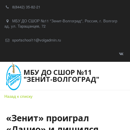
8(8442) 35-82-21
МБУ ДО СШОР №11 "Зенит-Волгоград"
,
Россия
,
г. Волгогр
ад
,
ул. Таращанцев, 72
sportschool11@volgadmin.ru
МБУ ДО СШОР №11
"ЗЕНИТ-ВОЛГОГРАД"
Назад к списку
«Зенит» проиграл
«Лацио» и лишился