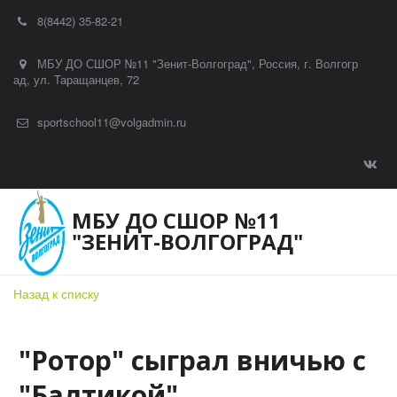
8(8442) 35-82-21
МБУ ДО СШОР №11 "Зенит-Волгоград"
,
Россия
,
г. Волгогр
ад
,
ул. Таращанцев, 72
sportschool11@volgadmin.ru
МБУ ДО СШОР №11
"ЗЕНИТ-ВОЛГОГРАД"
Назад к списку
"Ротор" сыграл вничью с
"Балтикой"