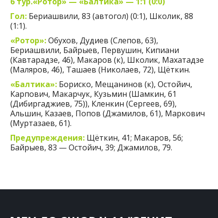
6 тур.«Ротор» — «Балтика» — 1:1 (0:0)
Гол:
Бериашвили, 83 (автогол) (0:1), Школик, 88
(1:1).
«Ротор»:
Обухов, Дудиев (Слепов, 63),
Бериашвили, Байрыев, Первушин, Кипиани
(Кавтарадзе, 46), Макаров (к), Школик, Махатадзе
(Маляров, 46), Ташаев (Николаев, 72), Щёткин.
«Балтика»:
Бориско, Мещанинов (к), Остойич,
Карпович, Макарчук, Кузьмин (Шамкин, 61
(Дибиргаджиев, 75)), Кленкин (Сергеев, 69),
Альшин, Казаев, Попов (Джамилов, 61), Маркович
(Муртазаев, 61).
Предупреждения:
Щёткин, 41; Макаров, 56;
Байрыев, 83 — Остойич, 39; Джамилов, 79.