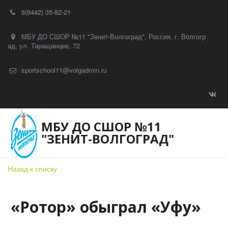
8(8442) 35-82-21
МБУ ДО СШОР №11 "Зенит-Волгоград"
,
Россия
,
г. Волгогр
ад
,
ул. Таращанцев, 72
sportschool11@volgadmin.ru
МБУ ДО СШОР №11
"ЗЕНИТ-ВОЛГОГРАД"
Назад к списку
«Ротор» обыграл «Уфу»