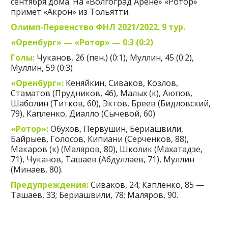
сентября дома. На «Волгоград Арене» «Ротор»
примет «Акрон» из Тольятти.
Олимп-Первенство ФНЛ 2021/2022. 9 тур.
«Оренбург» — «Ротор» — 0:3 (0:2)
Голы:
Чуканов, 26 (пен.) (0:1), Муллин, 45 (0:2),
Муллин, 59 (0:3)
«Оренбург»:
Кеняйкин, Сиваков, Козлов,
Стаматов (Прудников, 46), Малых (к), Аюпов,
Шаболин (Титков, 60), Эктов, Бреев (Бидловский,
79), Капленко, Диалло (Сычевой, 60)
«Ротор»:
Обухов, Первушин, Бериашвили,
Байрыев, Голосов, Кипиани (Серченков, 88),
Макаров (к) (Маляров, 80), Школик (Махатадзе,
71), Чуканов, Ташаев (Абдуллаев, 71), Муллин
(Минаев, 80).
Предупреждения:
Сиваков, 24; Капленко, 85 —
Ташаев, 33; Бериашвили, 78; Маляров, 90.