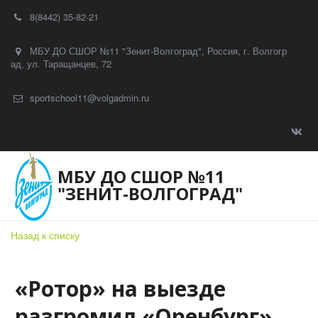
8(8442) 35-82-21
МБУ ДО СШОР №11 "Зенит-Волгоград"
,
Россия
,
г. Волгогр
ад
,
ул. Таращанцев, 72
sportschool11@volgadmin.ru
МБУ ДО СШОР №11
"ЗЕНИТ-ВОЛГОГРАД"
Назад к списку
«Ротор» на выезде
разгромил «Оренбург»