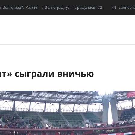
-Волгоград"
,
Россия
,
г. Волгоград
,
ул. Таращанцев, 72
sportsch
ит» сыграли вничью