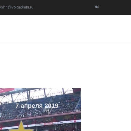
ool11@volgadmin.ru