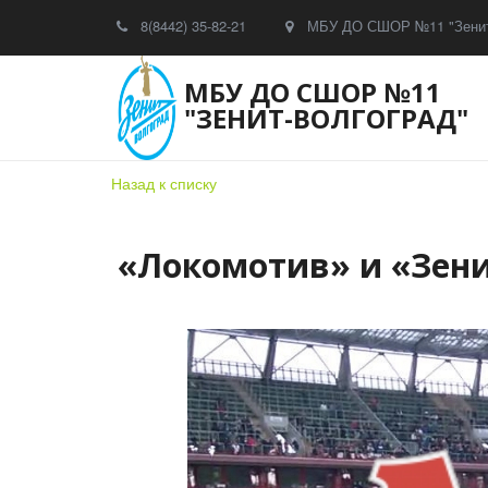
8(8442) 35-82-21
МБУ ДО СШОР №11 "Зенит
МБУ ДО СШОР №11
"ЗЕНИТ-ВОЛГОГРАД"
Назад к списку
«Локомотив» и «Зен