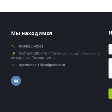
-
Н
Мы находимся
8(8442) 35-82-21
МБУ ДО СШОР №11 "Зенит-Волгоград"
,
Россия
,
г. В
олгоград
,
ул. Таращанцев, 72
sportschool11@volgadmin.ru