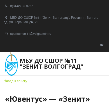
8(8442) 35-82-21
МБУ ДО СШОР №11 "Зенит-Волгоград"
,
Россия
,
г. Волгогр
ад
,
ул. Таращанцев, 72
sportschool11@volgadmin.ru
МБУ ДО СШОР №11
"ЗЕНИТ-ВОЛГОГРАД"
Назад к списку
«Ювентус» — «Зенит»