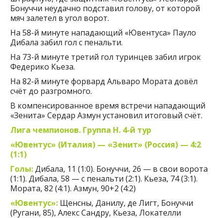
Бонуччи неудачно подставил голову, от которой
мяч залетел в угол ворот.
На 58-й минуте нападающий «Ювентуса» Пауло
Дибала забил гол с пенальти.
На 73-й минуте третий гол туринцев забил игрок
Федерико Кьеза.
На 82-й минуте форвард Альваро Мората довёл
счёт до разгромного.
В компенсированное время встречи нападающий
«Зенита» Сердар Азмун установил итоговый счёт.
Лига чемпионов. Группа Н. 4-й тур
«Ювентус» (Италия) — «Зенит» (Россия) — 4:2
(1:1)
Голы:
Дибала, 11 (1:0). Бонуччи, 26 — в свои ворота
(1:1). Дибала, 58 — с пенальти (2:1). Кьеза, 74 (3:1).
Мората, 82 (4:1). Азмун, 90+2 (4:2)
«Ювентус»:
Щенсны, Данилу, де Лигт, Бонуччи
(Ругани, 85), Алекс Сандру, Кьеза, Локателли