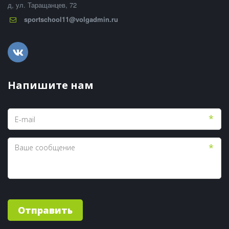
д
,
ул. Таращанцев, 72
sportschool11@volgadmin.ru
Напишите нам
*
*
Отправить