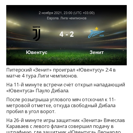
Питерский «Зенит» проиграл «Ювентусу» 2:4 в
матче 4 тура Лиги чемпионов.
На 11-й минуте встречи счёт открыл нападающий
«Ювентуса» Пауло Дибала.
После розыгрыша углового мяч отскочил к 11-
метровой отметке, откуда свободный Дибала
пробил в угол ворот.
На 26-й минуте игры защитник «Зенита» Вячеслав
Караваев с левого фланга совершил подачу в
штрафную, где защитник «Ювентуса» Леонардо