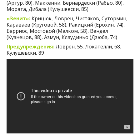
(Артур, 80), Маккенни, Бернардески (Рабьо, 80),
Мората, Дибала (Кулушевски, 85)
«Зенит»:
Крицюк, Ловрен, Чистяков, Сутормин,
Караваев (Круговой, 58), Ракицкий (Ерохин, 74),
Барриос, Мостовой (Малком, 58), Вендел
(Кузнецов, 88), Азмун, Клаудиньо (Дзюба, 74)
Предупреждения:
Ловрен, 55. Локателли, 68.
Кулушевски, 89