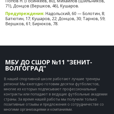
Попов Н. (Госинкеев, 80), Михайлов (Шильников,
71), Донцов (Вершков, 46), Кушаров.
Предупреждения:
Надольский, 60 — Болотин, 8;
Батютин, 17; Кушаров, 22; Донцов, 30; Тарнов, 59;
Вершков, 61; Бирюков, 78.
МБУ ДО СШОР №11 "ЗЕНИТ-
ВОЛГОГРАД"
В нашей спортивной школе работают лучшие тренеры 
региона! Мы ежегодно готовим десятки футболистов, 
многие из которых подписывают профессиональные 
контракты или попадают в ведущие футбольные академии 
страны. За время нашей работы мы получили только 
позитивные отзывы и предложения о сотрудничестве со 
многими организациями и компаниями.