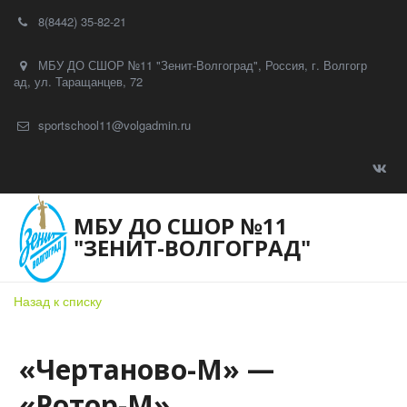
8(8442) 35-82-21
МБУ ДО СШОР №11 "Зенит-Волгоград"
,
Россия
,
г. Волгогр
ад
,
ул. Таращанцев, 72
sportschool11@volgadmin.ru
МБУ ДО СШОР №11
"ЗЕНИТ-ВОЛГОГРАД"
Назад к списку
«Чертаново-М» —
«Ротор-М»