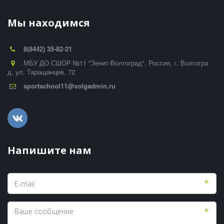
Мы находимся
8(8442) 35-82-21
МБУ ДО СШОР №11 "Зенит-Волгоград"
,
Россия
,
г. Волгогра
д
,
ул. Таращанцев, 72
sportschool11@volgadmin.ru
Напишите нам
*
*