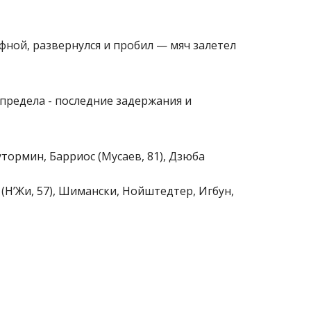
ной, развернулся и пробил — мяч залетел
предела - последние задержания и
утормин, Барриос (Мусаев, 81), Дзюба
(Н’Жи, 57), Шимански, Нойштедтер, Игбун,