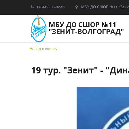
8(8442) 35-82-21
МБУ ДО СШОР №11 "Зенит
МБУ ДО СШОР №11
"ЗЕНИТ-ВОЛГОГРАД"
Назад к списку
19 тур. "Зенит" - "Дина