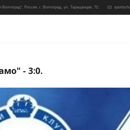
-Волгоград"
,
Россия
,
г. Волгоград
,
ул. Таращанцев, 72
sportsch
мо" - 3:0.