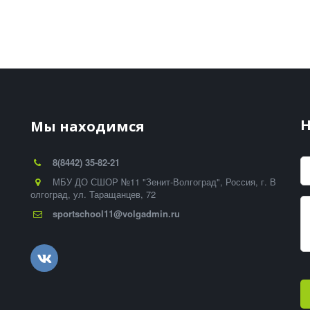
-
Н
Мы находимся
8(8442) 35-82-21
МБУ ДО СШОР №11 "Зенит-Волгоград"
,
Россия
,
г. В
олгоград
,
ул. Таращанцев, 72
sportschool11@volgadmin.ru