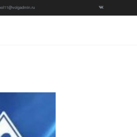
ool11@volgadmin.ru