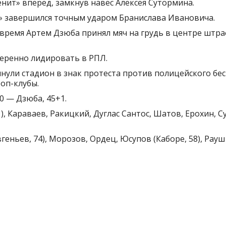
енит» вперед, замкнув навес Алексея Сутормина.
» завершился точным ударом Бранислава Ивановича.
время Артем Дзюба принял мяч на грудь в центре штраф
веренно лидировать в РПЛ.
нули стадион в знак протеста против полицейского бес
топ-клубы.
:0 — Дзюба, 45+1.
, Караваев, Ракицкий, Дуглас Сантос, Шатов, Ерохин, С
ньев, 74), Морозов, Ордец, Юсупов (Каборе, 58), Рауш 