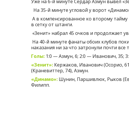
Уже на 6-й минуте Сердар Азмун вывел «З
На 35-й минуте угловой у ворот «Динамо
А в компенсированное ко второму тайму 
в сетку от штанги.
«Зенит» набрал 45 очков и продолжает у
На 40-й минуте фанаты обоих клубов поки
наказания ни за что затронули почти все 
Голы:
1:0 — Азмун, 6; 2:0 — Иванович, 35; 3
«Зенит»:
Кержаков, Иванович (Осорио, 61)
(Краневиттер, 74), Азмун.
«Динамо»:
Шунин, Паршивлюк, Рыков (Евге
Филипп.