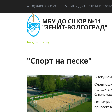
8(8442) 35-82-21
МБУ ДО СШОР №11 "Зенит
МБУ ДО СШОР №11
"ЗЕНИТ-ВОЛГОГРАД"
Назад к списку
"Спорт на песке"
В текущем
Следующий
наладить 
близлежащ
Эти меры 
привлекат