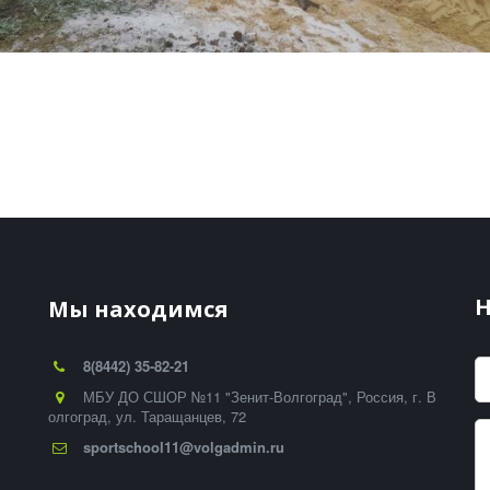
-
Н
Мы находимся
8(8442) 35-82-21
МБУ ДО СШОР №11 "Зенит-Волгоград"
,
Россия
,
г. В
олгоград
,
ул. Таращанцев, 72
sportschool11@volgadmin.ru