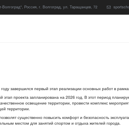
-Волгоград"
,
Россия
,
г. Волгоград
,
ул. Таращанцев, 72
sportsch
 году завершился первый этап реализации основных работ в рамка
 этап проекта запланирована на 2026 год. В этот период планируе
качественное освещение территории, провести комплекс мероприят
ей территории.
позволят существенно повысить комфорт и безопасность эксплуата
ельным местом для занятий спортом и отдыха жителей города.