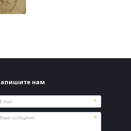
апишите нам
*
*