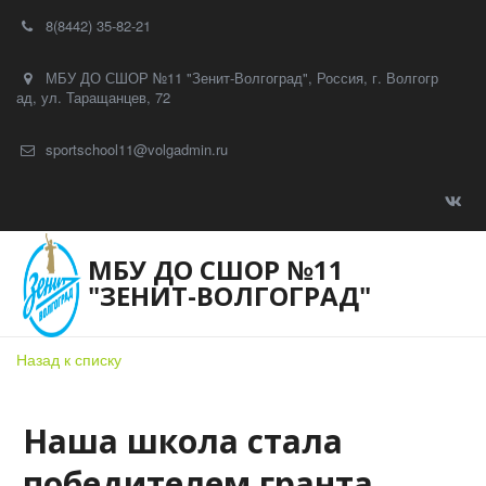
8(8442) 35-82-21
МБУ ДО СШОР №11 "Зенит-Волгоград"
,
Россия
,
г. Волгогр
ад
,
ул. Таращанцев, 72
sportschool11@volgadmin.ru
МБУ ДО СШОР №11
"ЗЕНИТ-ВОЛГОГРАД"
Назад к списку
Наша школа стала
победителем гранта