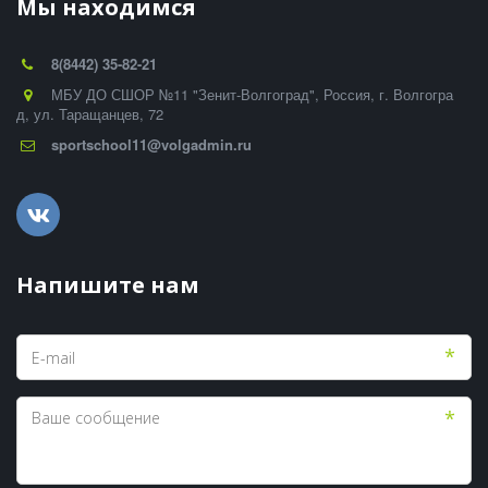
Мы находимся
8(8442) 35-82-21
МБУ ДО СШОР №11 "Зенит-Волгоград"
,
Россия
,
г. Волгогра
д
,
ул. Таращанцев, 72
sportschool11@volgadmin.ru
Напишите нам
*
*