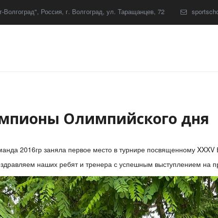
-Волгоград"
,
Россия
,
г. Волгоград
,
ул. Таращанцев, 72
sportsch
 чемпионы Олимпийского дня
манда 2016гр заняла первое место в турнире посвященному XXXV
здравляем наших ребят и тренера с успешным выступлением на п