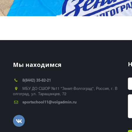
-
Н
Мы находимся
8(8442) 35-82-21
МБУ ДО СШОР №11 "Зенит-Волгоград"
,
Россия
,
г. В
олгоград
,
ул. Таращанцев, 72
sportschool11@volgadmin.ru