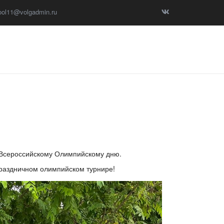
ool11@volgadmin.ru
 Всероссийскому Олимпийскому дню.
раздничном олимпийском турнире!