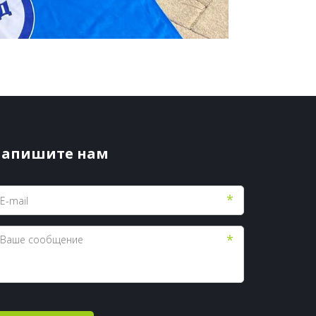
апишите нам
*
*