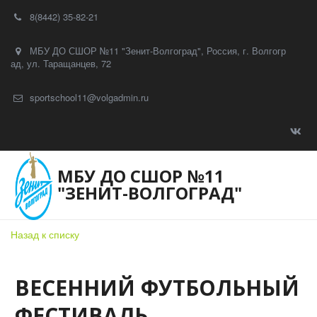
8(8442) 35-82-21
МБУ ДО СШОР №11 "Зенит-Волгоград"
,
Россия
,
г. Волгогр
ад
,
ул. Таращанцев, 72
sportschool11@volgadmin.ru
МБУ ДО СШОР №11
"ЗЕНИТ-ВОЛГОГРАД"
Назад к списку
ВЕСЕННИЙ ФУТБОЛЬНЫЙ
ФЕСТИВАЛЬ