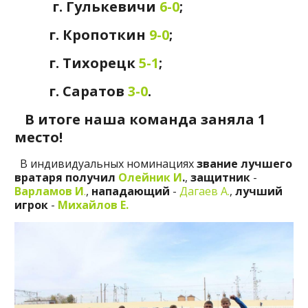
г. Гулькевичи
6-0
;
г. Кропоткин
9-0
;
г. Тихорецк
5-1
;
г. Саратов
3-0
.
В итоге наша команда заняла 1
место!
В индивидуальных номинациях
звание лучшего
вратаря получил
Олейник И
.
,
защитник
-
Варламов И
.
,
нападающий
-
Дагаев А.
,
лучший
игрок
-
Михайлов Е.