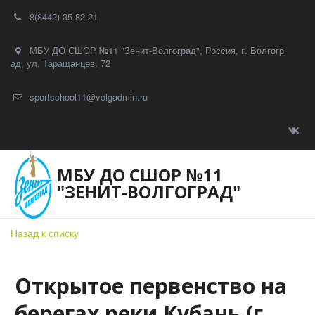
8(8442) 35-82-21
МБУ ДО СШОР №11 "Зенит-Волгоград"
,
Россия
,
г. Волгогр
ад
,
ул. Таращанцев, 72
sportschool11@volgadmin.ru
МБУ ДО СШОР №11
"ЗЕНИТ-ВОЛГОГРАД"
Назад к списку
Открытое первенство на
берегах реки Кубань (г.