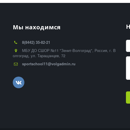
-
Н
Мы находимся
8(8442) 35-82-21
МБУ ДО СШОР №11 "Зенит-Волгоград"
,
Россия
,
г. В
олгоград
,
ул. Таращанцев, 72
sportschool11@volgadmin.ru