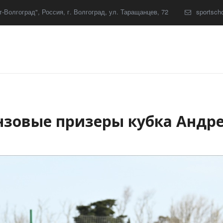
-Волгоград"
,
Россия
,
г. Волгоград
,
ул. Таращанцев, 72
sportsch
онзовые призеры кубка Андр