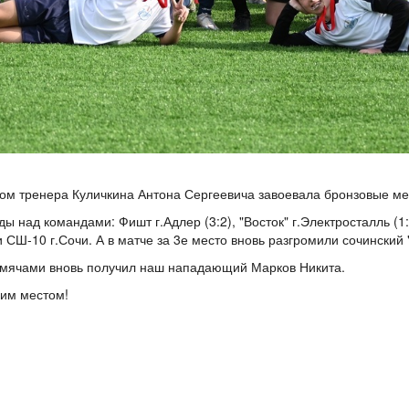
вом тренера Куличкина Антона Сергеевича завоевала бронзовые ме
 над командами: Фишт г.Адлер (3:2), "Восток" г.Электросталль (1:0
 СШ-10 г.Сочи. А в матче за 3е место вновь разгромили сочинский 
 мячами вновь получил наш нападающий Марков Никита.
ьим местом!