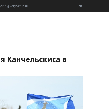
ool11@volgadmin.ru
ея Канчельскиса в